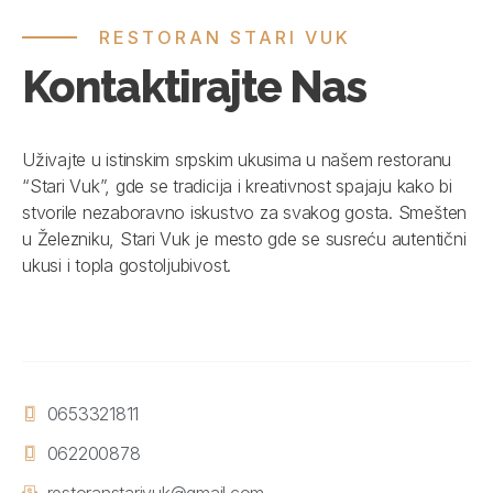
RESTORAN STARI VUK
Kontaktirajte Nas
Uživajte u istinskim srpskim ukusima u našem restoranu
“Stari Vuk”, gde se tradicija i kreativnost spajaju kako bi
stvorile nezaboravno iskustvo za svakog gosta. Smešten
u Železniku, Stari Vuk je mesto gde se susreću autentični
ukusi i topla gostoljubivost.
0653321811
062200878
restoranstarivuk@gmail.com